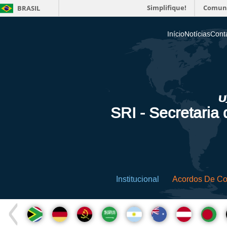
Simplifique!
Comun
BRASIL
Início
Notícias
Cont
SRI - Secretaria
Institucional
Acordos De C