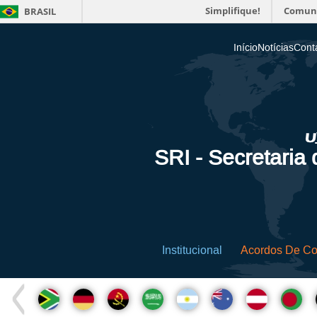
Simplifique!
Comun
BRASIL
Início
Notícias
Cont
SRI - Secretaria
Institucional
Acordos De C