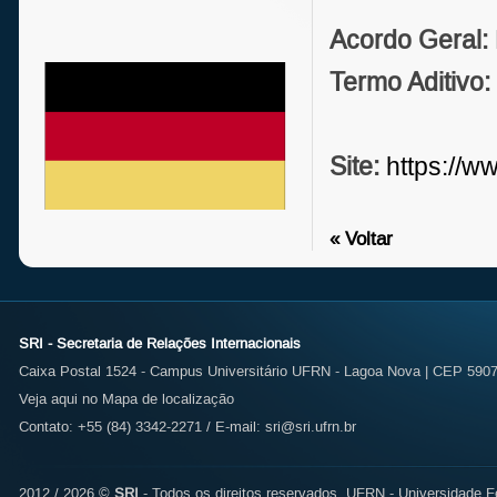
Acordo Geral:
Termo Aditivo:
Site:
https://w
« Voltar
SRI - Secretaria de Relações Internacionais
Caixa Postal 1524 - Campus Universitário UFRN - Lagoa Nova | CEP 59072
Veja aqui no Mapa de localização
Contato: +55 (84) 3342-2271 / E-mail:
sri@sri.ufrn.br
2012 / 2026 ©
SRI
- Todos os direitos reservados.
UFRN - Universidade Fe