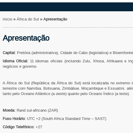
Início
»
África do Sul
»
Apresentação
Apresentação
Capital:
Pretória (administrativa), Cidade do Cabo (legislativa) e Bloemfontein
Idioma Oficial:
11 idiomas oficiais (incluindo Zulu, Xhosa, Afrikaans e I
negócios e governo.
A África do Sul (República da África do Sul) está localizada no extremo s
terrestre com Namíbia, Botsuana, Zimbábue, Moçambique e Essuatíni, alé
tanto pelo Oceano Atlântico (a oeste) quanto pelo Oceano Índico (a leste).
Moeda:
Rand sul-africano (ZAR)
Fuso Horário:
UTC +2 (South Africa Standard Time – SAST)
Código Telefônico:
+27