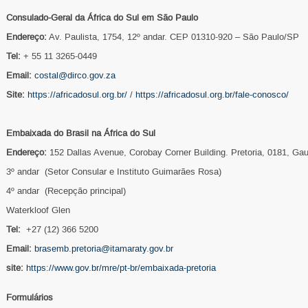
Consulado-Geral da África do Sul em São Paulo
Endereço:
Av. Paulista, 1754, 12º andar. CEP 01310-920 – São Paulo/SP
Tel:
+ 55 11 3265-0449
Email:
costal@dirco.gov.za
Site:
https://africadosul.org.br/
/
https://africadosul.org.br/fale-conosco/
Embaixada do Brasil na África do Sul
Endereço:
152 Dallas Avenue, Corobay Corner Building. Pretoria, 0181, Gau
3º andar (Setor Consular e Instituto Guimarães Rosa)
4º andar (Recepção principal)
Waterkloof Glen
Tel:
+27 (12) 366 5200
Email:
brasemb.pretoria@itamaraty.gov.br
site:
https://www.gov.br/mre/pt-br/embaixada-pretoria
Formulários