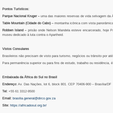
Pontos Turísticos:
Parque Nacional Kruger –
uma das maiores reservas de vida selvagem da Á
Table Mountain (Cidade do Cabo) –
montanha icônica com vista panorâmica
Robben Island –
prisão onde Nelson Mandela esteve encarcerado, hoje 
museu
dedicado à luta contra o Apartheid
.
Vistos Consulares
Brasileiros não precisam de visto para turismo, negócios ou trânsito por até
Para permanência superior ou para fins de estudo, trabalho ou residência, é 
Embaixada da África do Sul no Brasil
Endereço:
Av. Das Nações, lot 6, block 801. CEP 70406-900 – Brasília/DF
Tel:
+55 61 3312-9500
Email:
brasilia.general@dirco.gov.za
Site:
https://africadosul.org.br/