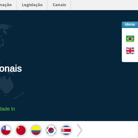
rmação
Legislação
Canais
Idioma
ionais
dade In