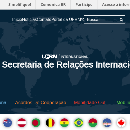
Simplifique!
Comunica BR
Participe
Acesso à info
Início
Notícias
Contato
Portal da UFRN
 Secretaria de Relações Internac
onal
Acordos De Cooperação
Mobilidade Out
Mobili