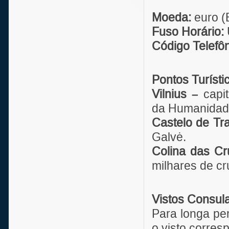
Moeda:
euro 
Fuso Horário:
Código Telefôn
Pontos Turísti
Vilnius –
capit
da Humanidad
Castelo de Tra
Galvė.
Colina das Cru
milhares de cr
Vistos Consul
Para longa per
o visto corres