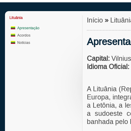
Lituânia
Início
»
Lituân
Apresentação
Acordos
Apresent
Notícias
Capital:
Vilniu
Idioma Oficial:
A Lituânia (Re
Europa, integr
a Letônia, a l
a sudoeste c
banhada pelo M