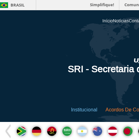
Simplifique!
Comun
BRASIL
Início
Notícias
Cont
SRI - Secretaria
Institucional
Acordos De C