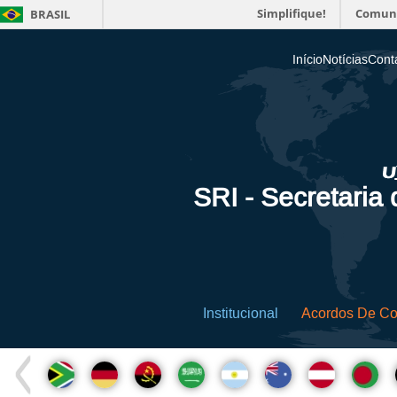
Simplifique!
Comun
BRASIL
Início
Notícias
Cont
SRI - Secretaria
Institucional
Acordos De C