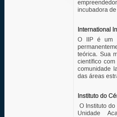
empreendedori
incubadora de
International I
O IIP é um i
permanentemen
teórica. Sua 
científico com
comunidade la
das áreas estra
Instituto do C
O Instituto d
Unidade Aca