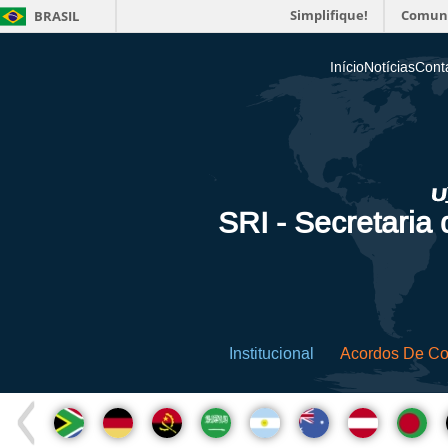
Simplifique!
Comun
BRASIL
Início
Notícias
Cont
SRI - Secretaria
Institucional
Acordos De C