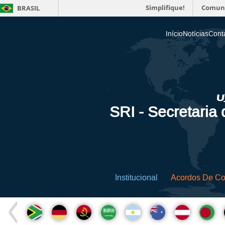
Simplifique!
Comun
BRASIL
Início
Notícias
Cont
SRI - Secretaria
Institucional
Acordos De C