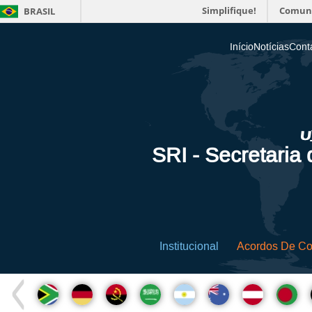
Simplifique!
Comun
BRASIL
Início
Notícias
Cont
SRI - Secretaria
Institucional
Acordos De C