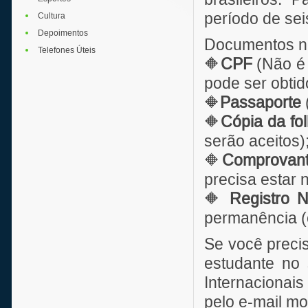
período de se
Cultura
Depoimentos
Documentos n
Telefones Úteis
🔶
CPF
(Não é 
pode ser obtid
🔶
Passaporte
(
🔶
Cópia da fo
serão aceitos)
🔶
Comprovant
precisa estar 
🔶
Registro N
permanência (c
Se você precis
estudante no 
Internacionais
pelo e-mail mo