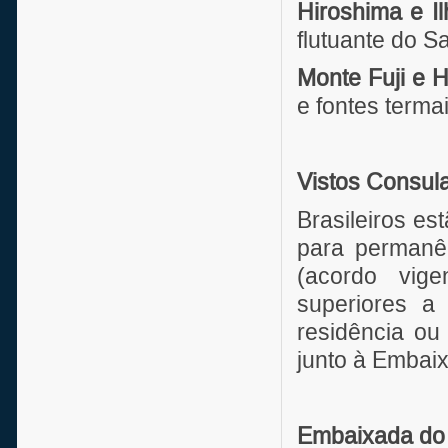
Hiroshima e I
flutuante do S
Monte Fuji e 
e fontes termai
Vistos Consul
Brasileiros es
para permanên
(acordo vig
superiores a 
residência ou 
junto à Embai
Embaixada do J