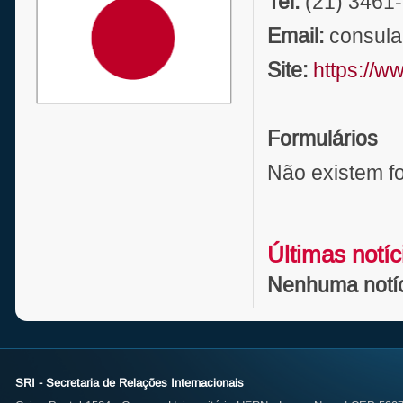
Tel:
(21) 3461
Email:
consula
Site:
https://w
Formulários
Não existem fo
Últimas notíc
Nenhuma notíci
SRI - Secretaria de Relações Internacionais