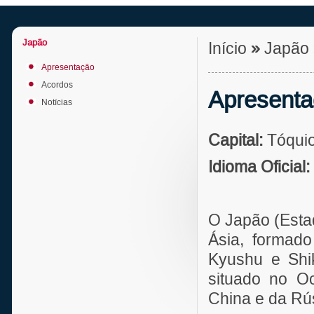
Japão
Início
»
Japão
Apresentação
Acordos
Apresent
Notícias
Capital:
Tóqui
Idioma Oficial:
O Japão (Estad
Ásia, formado
Kyushu e Shi
situado no Oc
China e da Rú