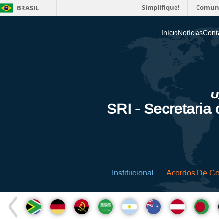
Simplifique!
Comun
BRASIL
Início
Notícias
Cont
SRI - Secretaria
Institucional
Acordos De C