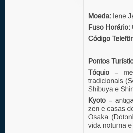
Moeda:
Iene J
Fuso Horário:
Código Telefô
Pontos Turísti
Tóquio –
met
tradicionais (
Shibuya e Shin
Kyoto –
antiga
zen e casas d
Osaka (Dōtonb
vida noturna e 