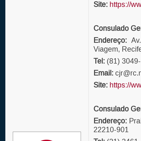
Site:
https://w
Consulado Ger
Endereço:
Av.
Viagem, Recif
Tel:
(81) 3049
Email:
cjr@rc.m
Site:
https://w
Consulado Ger
Endereço:
Prai
22210-901