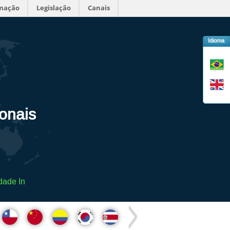
rmação
Legislação
Canais
Idioma
ionais
dade In