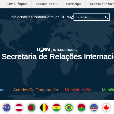
Simplifique!
Comunica BR
Participe
Acesso à info
Início
Notícias
Contato
Portal da UFRN
 Secretaria de Relações Internac
onal
Acordos De Cooperação
Mobilidade Out
Mobili