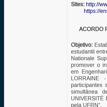
Sites:
http://ww
https://ens
ACORDO P
Objetivo:
Estab
estudantil en
Nationale Sup
promover o in
em Engenhar
LORRAINE -
participantes
simultânea d
UNIVERSITÉ 
pela UFRN”.