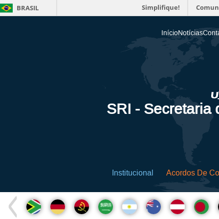
Simplifique!
Comun
BRASIL
Início
Notícias
Cont
SRI - Secretaria
Institucional
Acordos De C