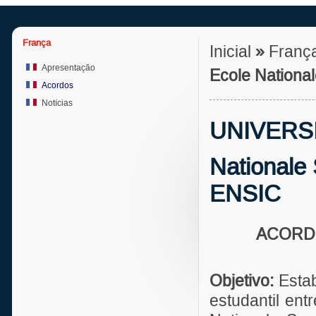
França
Inicial
»
Franç
Apresentação
Ecole Nationa
Acordos
Notícias
UNIVERSIT
Nationale 
ENSIC
ACORD
Objetivo:
Estab
estudantil en