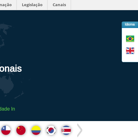
rmação
Legislação
Canais
Idioma
ionais
dade In