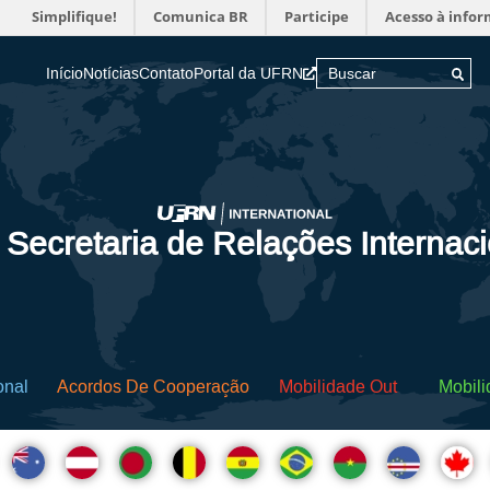
Simplifique!
Comunica BR
Participe
Acesso à info
Início
Notícias
Contato
Portal da UFRN
 Secretaria de Relações Internac
onal
Acordos De Cooperação
Mobilidade Out
Mobili