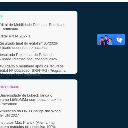
is
Edital de Mobilidade Docente- Resultado
l Retificado
Edital PMAI 2027.1
esultado final do edital nº 05/2026-
ilidade docente internacional
esultado Preliminar do Edital de
ilidade Internacional docente 2026
Divulgado o resultado após os recursos
Edital Nº 009/2026  SRI/PPG (Programa
ALA de Pós-Graduação)
esultado preliminar do Edital Nº
/2026  SRI/PPG (Programa ESCALA de
as notícias
-Graduação)
Universidade de Lübeck lança o
+ Mais
grama LüGloMMa com bolsa e auxílio
a mestrado
Simulação da ONU Change the World
el UN 2027
Institutos Max Planck (Alemanha)
recem estágios de pesquisa 100%