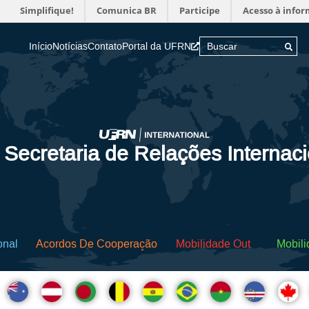
Simplifique!
Comunica BR
Participe
Acesso à info
Início
Notícias
Contato
Portal da UFRN
 Secretaria de Relações Internac
onal
Acordos De Cooperação
Mobilidade Out
Mobili