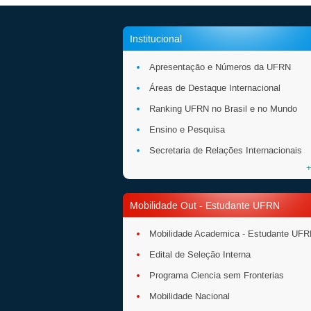
Institucional
Apresentação e Números da UFRN
Áreas de Destaque Internacional
Ranking UFRN no Brasil e no Mundo
Ensino e Pesquisa
Secretaria de Relações Internacionais
+
Mobilidade Out - Estudante UFRN
Mobilidade Academica - Estudante UF
Edital de Seleção Interna
Programa Ciencia sem Fronterias
Mobilidade Nacional