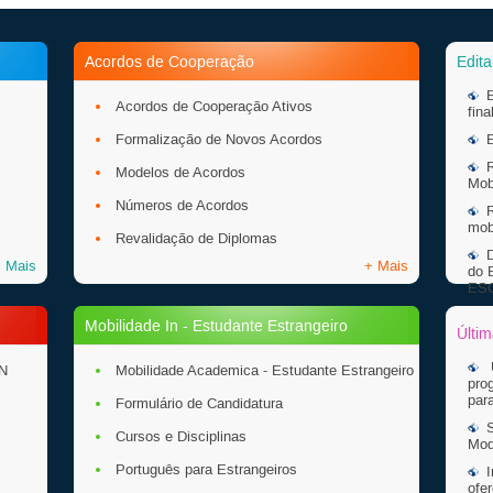
Acordos de Cooperação
Edita
Acordos de Cooperação Ativos
fina
Formalização de Novos Acordos
R
Modelos de Acordos
Mob
Números de Acordos
R
mob
Revalidação de Diplomas
 Mais
+ Mais
do 
ESC
R
Mobilidade In - Estudante Estrangeiro
009
Últim
Pós
RN
Mobilidade Academica - Estudante Estrangeiro
pro
par
Formulário de Candidatura
Cursos e Disciplinas
Mod
Português para Estrangeiros
ofe