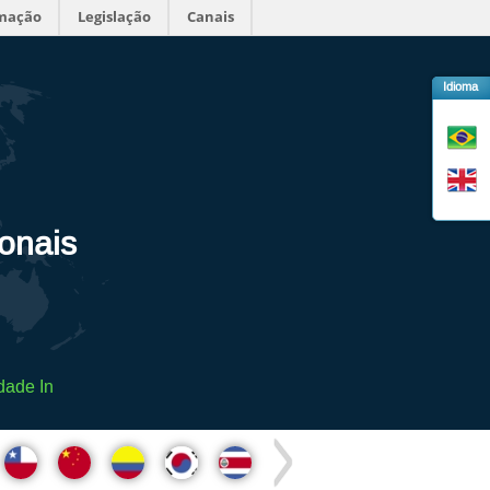
rmação
Legislação
Canais
Idioma
ionais
dade In