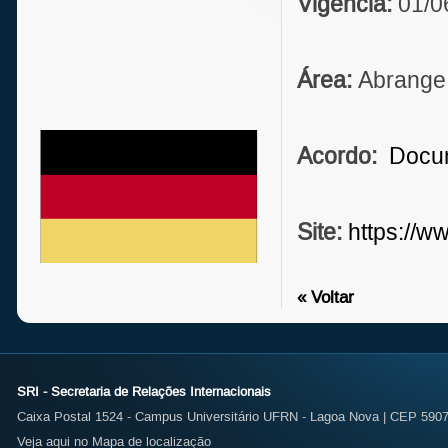
Vigência:
01/0
Área:
Abrange
Acordo:
Docum
Site:
https://w
« Voltar
SRI - Secretaria de Relações Internacionais
Caixa Postal 1524 - Campus Universitário UFRN - Lagoa Nova | CEP 59072
Veja aqui no Mapa de localização