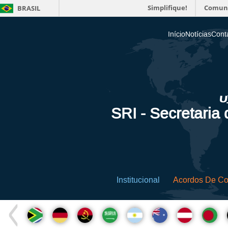
Simplifique!
Comun
BRASIL
Início
Notícias
Cont
SRI - Secretaria
Institucional
Acordos De C