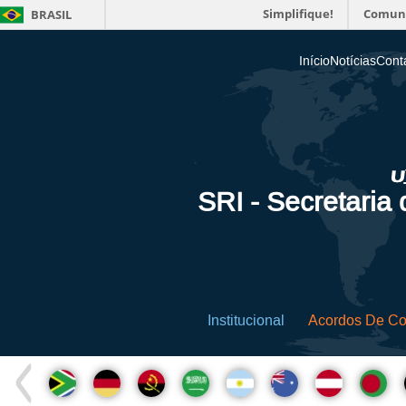
Simplifique!
Comun
BRASIL
Início
Notícias
Cont
SRI - Secretaria
Institucional
Acordos De C