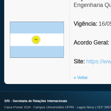
Engenharia Q
Vigência:
16/0
Acordo Geral:
Site:
https://w
« Voltar
SRI - Secretaria de Relações Internacionais
Caixa Postal 1524 - Campus Universitário UFRN - Lagoa Nova | CEP 59072