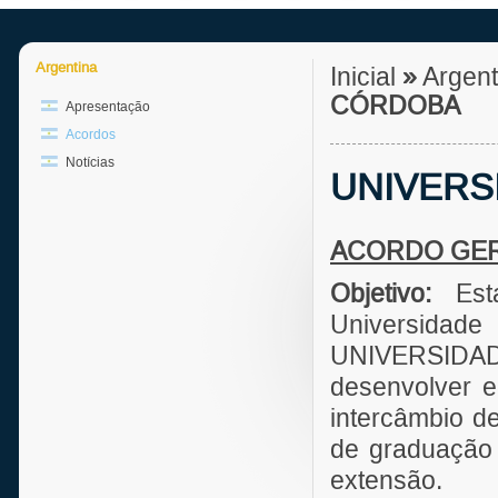
Argentina
Inicial
»
Argen
CÓRDOBA
Apresentação
Acordos
Notícias
UNIVERS
ACORDO GE
Objetivo:
Es
Universidad
UNIVERSID
desenvolver e
intercâmbio d
de graduação 
extensão.