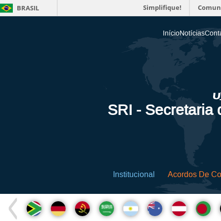
Simplifique!
Comun
BRASIL
Início
Notícias
Cont
SRI - Secretaria
Institucional
Acordos De C