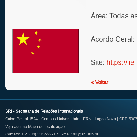
Área: Todas as
Acordo Geral:
Site:
https://ii
« Voltar
SRI - Secretaria de Relações Internacionais
Caixa Postal 1524 - Campus Universitário UFRN - Lagoa Nova | CEP 59072
Veja aqui no Mapa de localização
Contato: +55 (84) 3342-2271 / E-mail:
sri@sri.ufrn.br