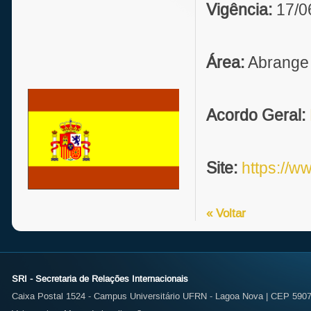
Vigência:
17/0
Área:
Abrange 
Acordo Geral:
Site:
https://w
« Voltar
SRI - Secretaria de Relações Internacionais
Caixa Postal 1524 - Campus Universitário UFRN - Lagoa Nova | CEP 59072