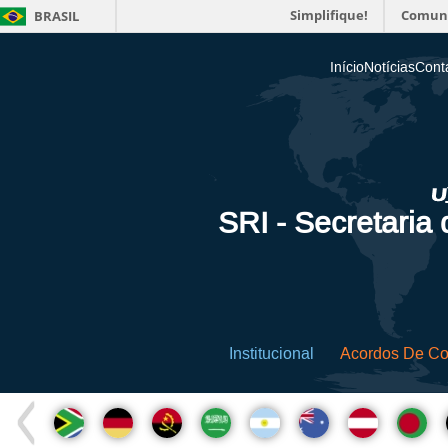
Simplifique!
Comun
BRASIL
Início
Notícias
Cont
SRI - Secretaria
Institucional
Acordos De C