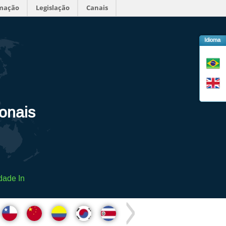
rmação
Legislação
Canais
Idioma
ionais
dade In