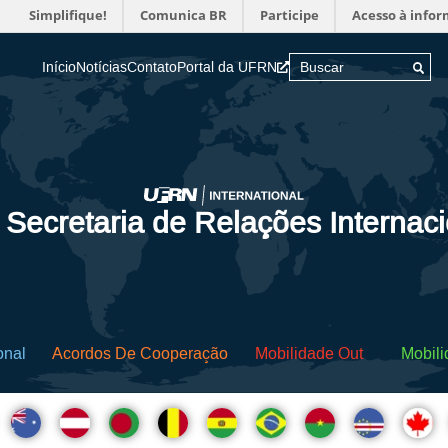
Simplifique!
Comunica BR
Participe
Acesso à info
Início
Notícias
Contato
Portal da UFRN
 Secretaria de Relações Internac
onal
Acordos De Cooperação
Mobilidade Out
Mobili