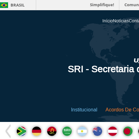
Simplifique!
Comun
BRASIL
Início
Notícias
Cont
SRI - Secretaria
Institucional
Acordos De C