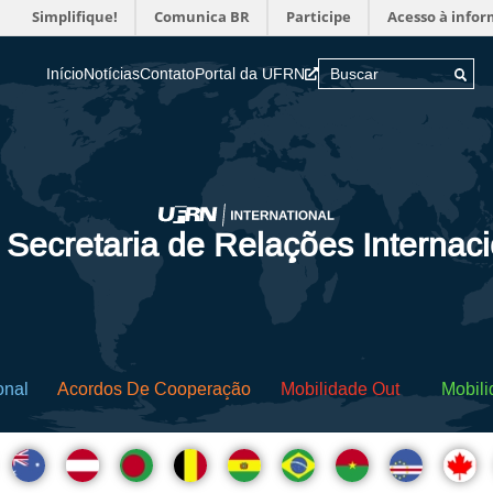
Simplifique!
Comunica BR
Participe
Acesso à info
Início
Notícias
Contato
Portal da UFRN
 Secretaria de Relações Internac
onal
Acordos De Cooperação
Mobilidade Out
Mobili