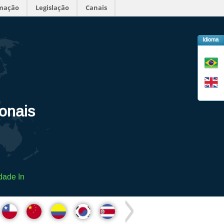
rmação
Legislação
Canais
Idioma
ionais
dade In