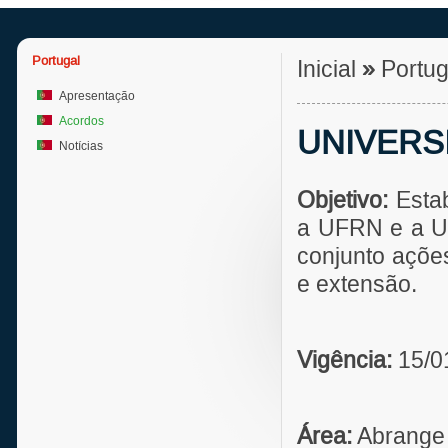
Portugal
Inicial
»
Portu
Apresentação
Acordos
UNIVERS
Notícias
Objetivo:
Estab
a UFRN e a
U
conjunto açõe
e extensão.
Vigência:
15/0
Área:
Abrange 