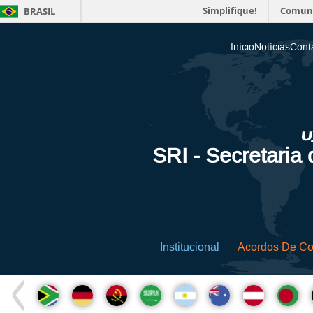
Simplifique!
Comun
BRASIL
Início
Notícias
Cont
SRI - Secretaria
Institucional
Acordos De C