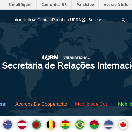
Simplifique!
Comunica BR
Participe
Acesso à info
Início
Notícias
Contato
Portal da UFRN
 Secretaria de Relações Internac
onal
Acordos De Cooperação
Mobilidade Out
Mobili