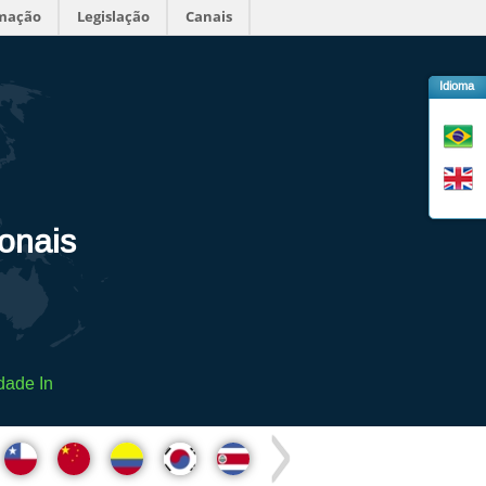
rmação
Legislação
Canais
Idioma
ionais
dade In