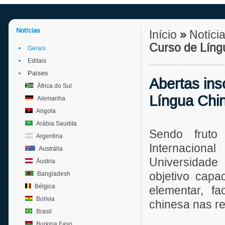
Notícias
Início
»
Notíci
Curso de Líng
Gerais
Editais
Países
Abertas ins
África do Sul
Língua Chi
Alemanha
Angola
Arábia Saudita
Sendo fruto
Argentina
Internacion
Austrália
Universidade
Áustria
objetivo capa
Bangladesh
Bélgica
elementar, f
Bolívia
chinesa nas re
Brasil
Burkina Faso