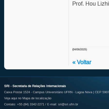
Prof. Hou Lizhi
(04/06/2025)
« Voltar
SRI - Secretaria de Relações Internacionais
Caixa Postal 1524 - Campus Universitário UFRN - Lagoa Nova | CEP 59072
Veja aqui no Mapa de localização
Contato: +55 (84) 3342-2271 / E-mail:
sri@sri.ufrn.br