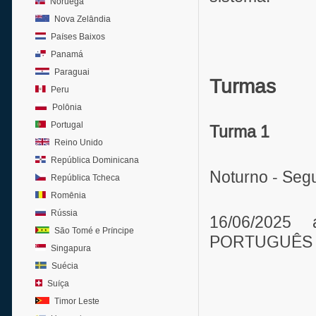
Noruega
Nova Zelândia
Países Baixos
Panamá
Paraguai
Turmas
Peru
Polônia
Portugal
Turma 1
Reino Unido
República Dominicana
Noturno - Segu
República Tcheca
Romênia
Rússia
16/06/202
São Tomé e Príncipe
PORTUGUÊS - P
Singapura
Suécia
Suíça
Timor Leste