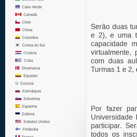
Cabo Verde
Canadá
Chile
Serão duas tu
China
e 2), e uma t
Colombia
capacidade m
Coreia do Sul
virtualmente,
Croácia
com duas aul
Cuba
Turmas 1 e 2,
Dinamarca
Equador
Escócia
Eslováquia
Eslovênia
Espanha
Por fazer p
Estônia
Universidade 
Estados Unidos
participar. S
Finlândia
todos os insc