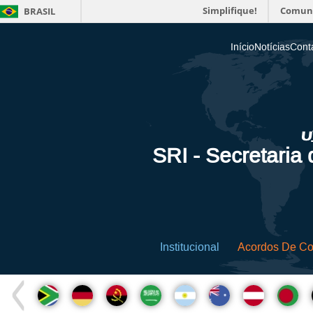
Simplifique!
Comun
BRASIL
Início
Notícias
Cont
SRI - Secretaria
Institucional
Acordos De C