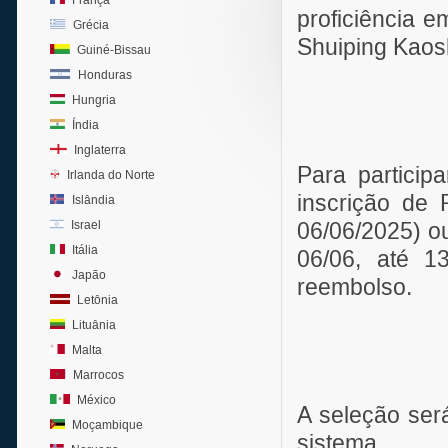
França
proficiência e
Grécia
Shuiping Kaos
Guiné-Bissau
Honduras
Hungria
Índia
Inglaterra
Para particip
Irlanda do Norte
inscrição de 
Islândia
Israel
06/06/2025) o
Itália
06/06, até 1
Japão
reembolso.
Letônia
Lituânia
Malta
Marrocos
México
A seleção ser
Moçambique
sistema.