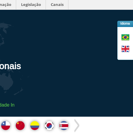
rmação
Legislação
Canais
Idioma
ionais
dade In