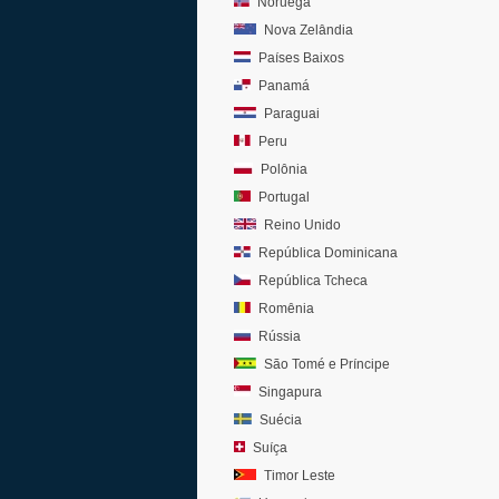
Noruega
Nova Zelândia
Países Baixos
Panamá
Paraguai
Peru
Polônia
Portugal
Reino Unido
República Dominicana
República Tcheca
Romênia
Rússia
São Tomé e Príncipe
Singapura
Suécia
Suíça
Timor Leste