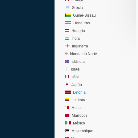
França
Grécia
Guiné-Bissau
Honduras
Hungria
Índia
Inglaterra
Irlanda do Norte
Islândia
Israel
Itália
Japão
Letônia
Lituânia
Malta
Marrocos
México
Moçambique