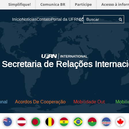
Simplifique!
Comunica BR
Participe
Acesso à info
Início
Notícias
Contato
Portal da UFRN
 Secretaria de Relações Internac
onal
Acordos De Cooperação
Mobilidade Out
Mobili