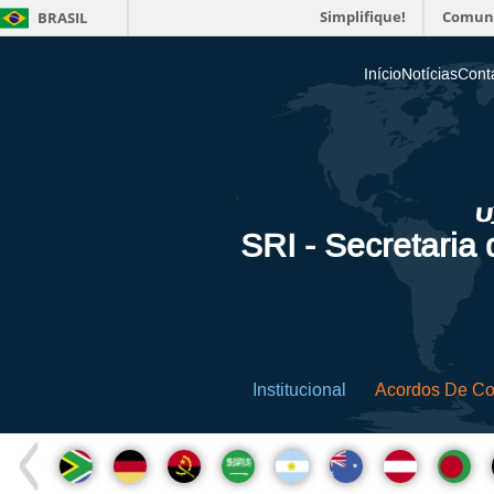
Simplifique!
Comun
BRASIL
Início
Notícias
Cont
SRI - Secretaria
Institucional
Acordos De C