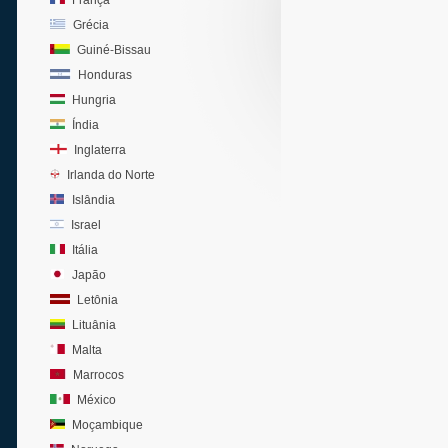
França
Grécia
Guiné-Bissau
Honduras
Hungria
Índia
Inglaterra
Irlanda do Norte
Islândia
Israel
Itália
Japão
Letônia
Lituânia
Malta
Marrocos
México
Moçambique