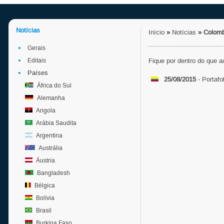
Notícias
Início
»
Notícias
»
Colomb
Gerais
Editais
Fique por dentro do que 
Países
25/08/2015
- Portafo
África do Sul
Alemanha
Angola
Arábia Saudita
Argentina
Austrália
Áustria
Bangladesh
Bélgica
Bolívia
Brasil
Burkina Faso