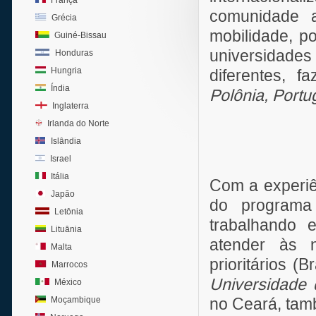
França
comunidade a
Grécia
mobilidade, p
Guiné-Bissau
universidade
Honduras
Hungria
diferentes, 
Índia
Polônia, Portu
Inglaterra
Irlanda do Norte
Islândia
Israel
Itália
Com a experiê
Japão
do programa 
Letônia
trabalhando e
Lituânia
atender às n
Malta
prioritários (
Marrocos
Universidade 
México
Moçambique
no Ceará, tam