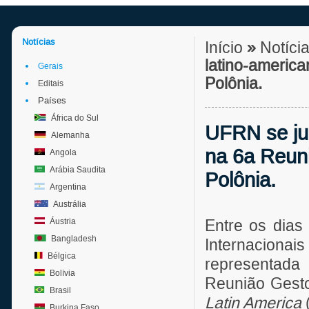
Notícias
Início
»
Notíci
latino-america
Gerais
Polônia.
Editais
Países
África do Sul
UFRN se jun
Alemanha
na 6a Reuni
Angola
Arábia Saudita
Polônia.
Argentina
Austrália
Áustria
Entre os dias
Bangladesh
Internacionai
Bélgica
representada
Bolívia
Reunião Gesto
Brasil
Latin America
(
Burkina Faso