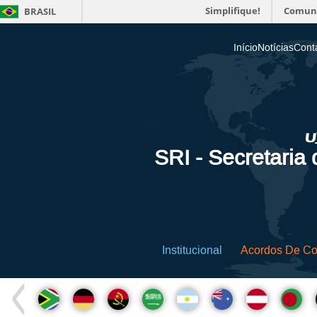
Simplifique!
Comun
BRASIL
Início
Notícias
Cont
SRI - Secretaria
Institucional
Acordos De C