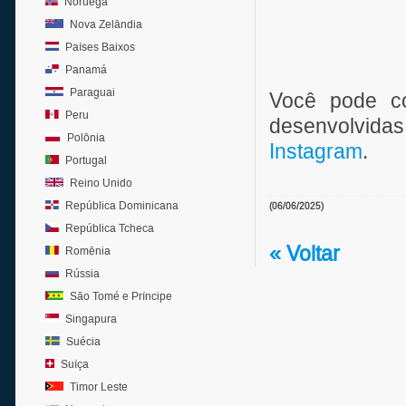
Noruega
Nova Zelândia
Países Baixos
Panamá
Paraguai
Você pode co
Peru
desenvolvid
Polônia
Instagram
.
Portugal
Reino Unido
República Dominicana
(06/06/2025)
República Tcheca
« Voltar
Romênia
Rússia
São Tomé e Príncipe
Singapura
Suécia
Suíça
Timor Leste