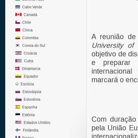
Cabo Verde
Canadá
Chile
China
A reunião de
Colombia
University of
Coreia do Sul
objetivo de di
Croácia
e preparar 
Cuba
Dinamarca
internaciona
Equador
marcará o enc
Escócia
Eslováquia
Eslovênia
Espanha
Estônia
Com duração d
Estados Unidos
pela União E
Finlândia
internaciona