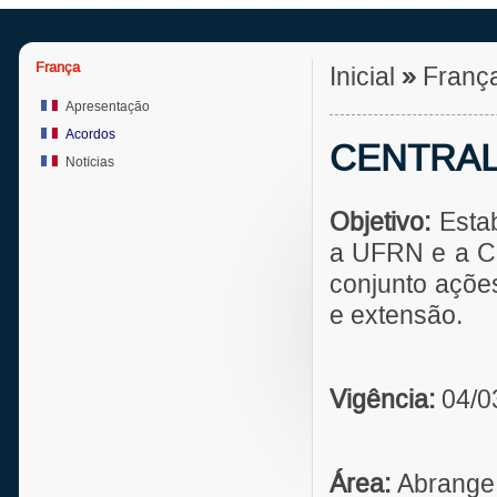
França
Inicial
»
Franç
Apresentação
Acordos
CENTRALE
Notícias
Objetivo:
Estab
a UFRN e a C
conjunto açõe
e extensão.
Vigência:
04/0
Área:
Abrange 