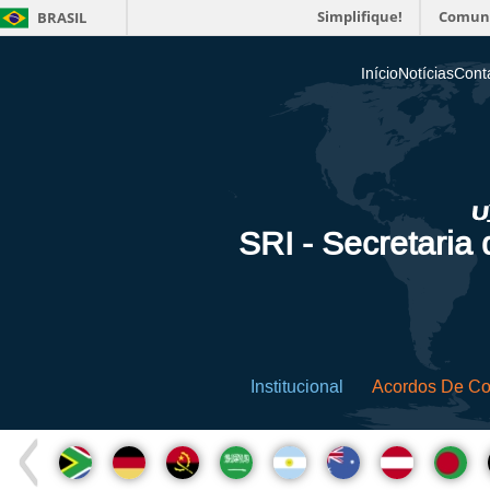
Simplifique!
Comun
BRASIL
Início
Notícias
Cont
SRI - Secretaria
Institucional
Acordos De C