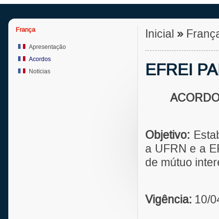
França
Inicial
»
Franç
Apresentação
Acordos
EFREI PA
Notícias
ACORDO
Objetivo:
Estab
a UFRN e a EF
de mútuo inte
Vigência:
10/0