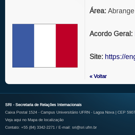
Área:
Abrange 
Acordo Geral:
Site:
https://eng
« Voltar
SRI - Secretaria de Relações Internacionais
Caixa Postal 1524 - Campus Universitário UFRN - Lagoa Nova | CEP 59072
Veja aqui no Mapa de localização
Contato: +55 (84) 3342-2271 / E-mail:
sri@sri.ufrn.br