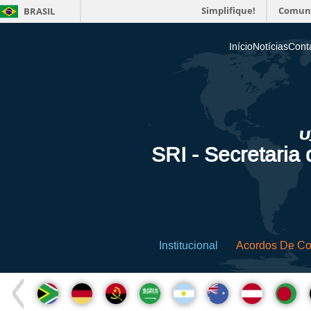
Simplifique!
Comun
BRASIL
Início
Notícias
Cont
SRI - Secretaria
Institucional
Acordos De C