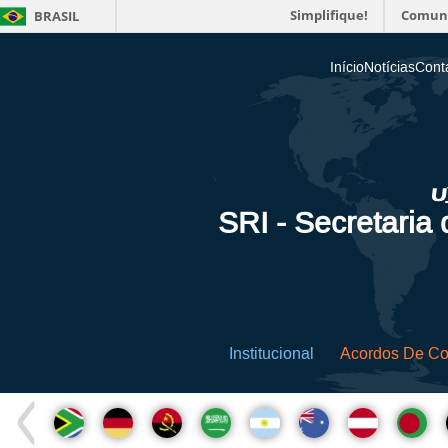
Simplifique!
Comun
BRASIL
Início
Notícias
Cont
SRI - Secretaria
Institucional
Acordos De C