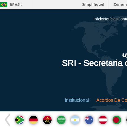
Simplifique!
Comun
BRASIL
Início
Notícias
Cont
SRI - Secretaria
Institucional
Acordos De C