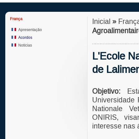
França
Inicial
»
Franç
Agroalimentair
Apresentação
Acordos
Notícias
L'Ecole Na
de Lalime
Objetivo:
Es
Universidade 
Nationale Vet
ONIRIS, vis
interesse nas 