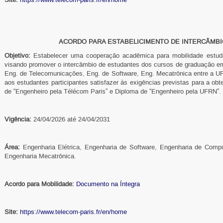
ACORDO PARA ESTABELICIMENTO DE INTERCÂMB
Objetivo:
Estabelecer uma cooperação acadêmica para mobilidade estu
visando promover o intercâmbio de estudantes dos cursos de graduação e
Eng. de Telecomunicações, Eng. de Software, Eng. Mecatrônica entre a U
aos estudantes participantes satisfazer às exigências previstas para a ob
de “Engenheiro pela Télécom Paris” e Diploma de “Engenheiro pela UFRN”.
Vigência:
24/04/2026 até 24/04/2031
Área:
Engenharia Elétrica, Engenharia de Software, Engenharia de Comp
Engenharia Mecatrônica.
Acordo para Mobilidade:
Documento na Íntegra
Site:
https://www.telecom-paris.fr/en/home