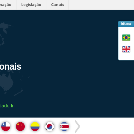
rmação
Legislação
Canais
Idioma
ionais
dade In