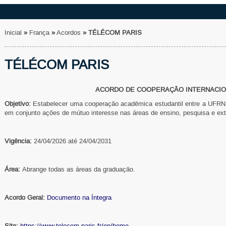
Inicial
»
França
»
Acordos
»
TÉLÉCOM PARIS
TÉLÉCOM PARIS
ACORDO DE COOPERAÇÃO INTERNACI
Objetivo:
Estabelecer uma cooperação acadêmica estudantil entre a UF
em conjunto ações de mútuo interesse nas áreas de ensino, pesquisa e ex
Vigência:
24/04/2026 até 24/04/2031
Área:
Abrange todas as áreas da graduação.
Acordo Geral:
Documento na Íntegra
Site:
https://www.telecom-paris.fr/en/home