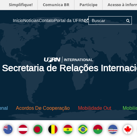
Simplifique!
Comunica BR
Participe
Acesso à info
Início
Notícias
Contato
Portal da UFRN
 Secretaria de Relações Internac
onal
Acordos De Cooperação
Mobilidade Out
Mobili