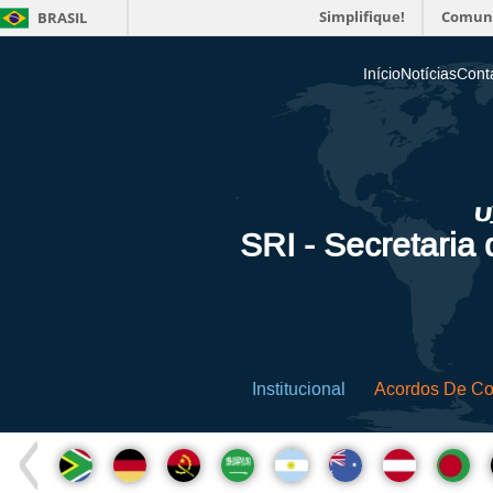
Simplifique!
Comun
BRASIL
Início
Notícias
Cont
SRI - Secretaria
Institucional
Acordos De C