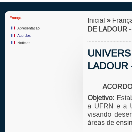
França
Inicial
»
Franç
DE LADOUR 
Apresentação
Acordos
Notícias
UNIVERSI
LADOUR 
ACORDO
Objetivo:
Estab
a UFRN e a 
visando desen
áreas de ensi