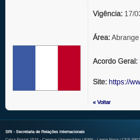
Vigência:
17/0
Área:
Abrange 
Acordo Geral:
Site:
https://w
« Voltar
SRI - Secretaria de Relações Internacionais
Caixa Postal 1524 - Campus Universitário UFRN - Lagoa Nova | CEP 59072