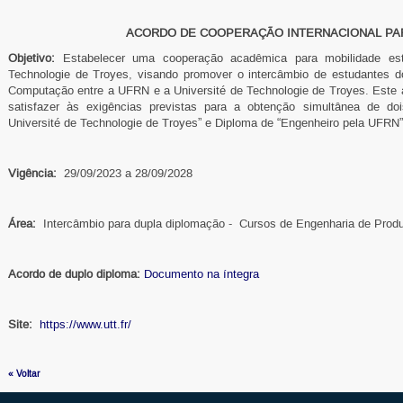
ACORDO DE COOPERAÇÃO INTERNACIONAL PA
Objetivo:
Estabelecer uma cooperação acadêmica para mobilidade est
Technologie de Troyes, visando promover o intercâmbio de estudantes 
Computação entre a UFRN e a
Université de Technologie de Troyes
. Este 
satisfazer às exigências previstas para a obtenção simultânea de do
Université de Technologie de Troyes
” e Diploma de “Engenheiro pela UFRN”
Vigência:
29/09/2023 a 28/09/2028
Área:
Intercâmbio para dupla diplomação - Cursos de Engenharia de Prod
Acordo de duplo diploma:
Documento na íntegra
Site:
https://www.utt.fr/
« Voltar