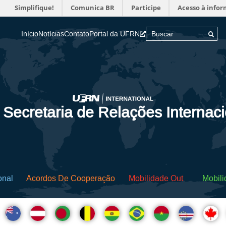
Simplifique!
Comunica BR
Participe
Acesso à info
Início
Notícias
Contato
Portal da UFRN
 Secretaria de Relações Internac
onal
Acordos De Cooperação
Mobilidade Out
Mobili