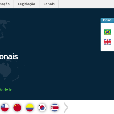
rmação
Legislação
Canais
Idioma
ionais
dade In