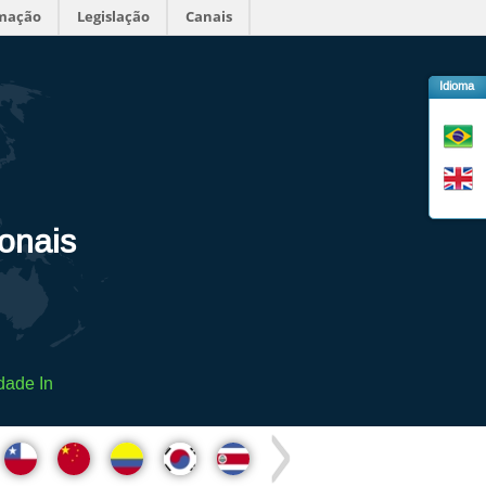
rmação
Legislação
Canais
Idioma
ionais
dade In