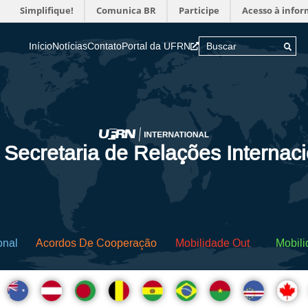
Simplifique!
Comunica BR
Participe
Acesso à info
Início
Notícias
Contato
Portal da UFRN
 Secretaria de Relações Internac
onal
Acordos De Cooperação
Mobilidade Out
Mobili