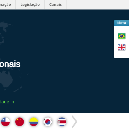
rmação
Legislação
Canais
Idioma
ionais
dade In