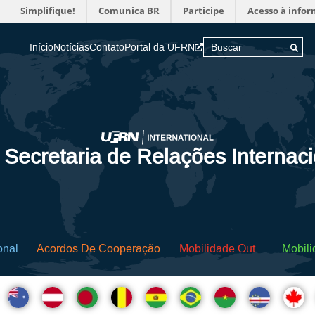
Simplifique!
Comunica BR
Participe
Acesso à info
Início
Notícias
Contato
Portal da UFRN
 Secretaria de Relações Internac
onal
Acordos De Cooperação
Mobilidade Out
Mobili