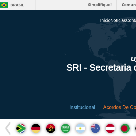
Simplifique!
Comun
BRASIL
Início
Notícias
Cont
SRI - Secretaria
Institucional
Acordos De C