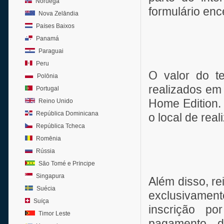
Noruega
formulário enc
Nova Zelândia
Países Baixos
Panamá
Paraguai
Peru
O valor do t
Polônia
realizados em 
Portugal
Home Edition.
Reino Unido
República Dominicana
o local de rea
República Tcheca
Romênia
Rússia
São Tomé e Príncipe
Singapura
Além disso, r
Suécia
exclusivamen
Suíça
inscrição p
Timor Leste
pagamento d