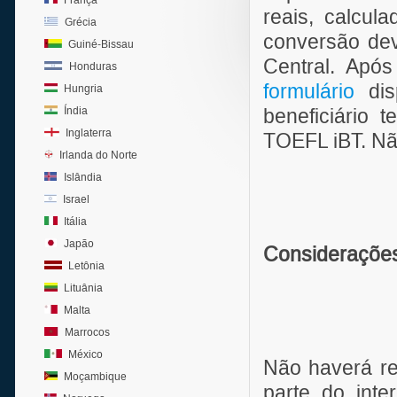
França
reais, calcul
Grécia
conversão dev
Guiné-Bissau
Central. Após
Honduras
formulário
di
Hungria
Índia
beneficiário
Inglaterra
TOEFL iBT. Nã
Irlanda do Norte
Islândia
Israel
Itália
Japão
Considerações
Letônia
Lituânia
Malta
Marrocos
México
Não haverá re
Moçambique
parte do int