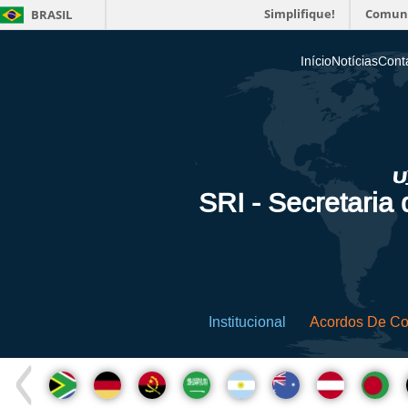
Simplifique!
Comun
BRASIL
Início
Notícias
Cont
SRI - Secretaria
Institucional
Acordos De C