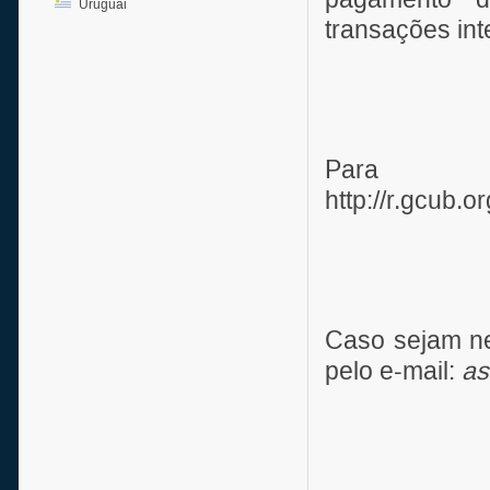
Uruguai
transações int
Para m
http://r.gcu
Caso sejam ne
pelo e-mail:
as