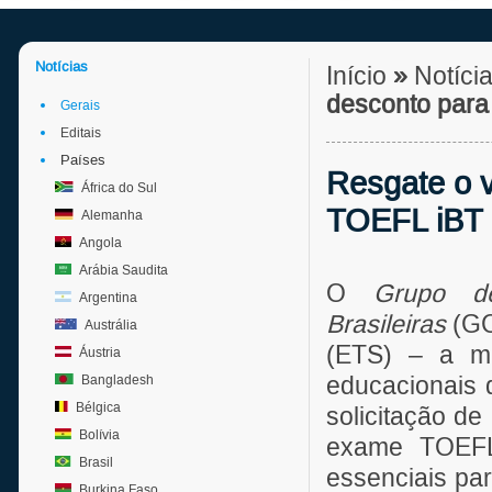
Notícias
Início
»
Notíci
desconto para
Gerais
Editais
Países
Resgate o 
África do Sul
TOEFL iBT
Alemanha
Angola
Arábia Saudita
O
Grupo de
Argentina
Brasileiras
(GC
Austrália
(ETS) – a ma
Áustria
educacionais 
Bangladesh
Bélgica
solicitação d
Bolívia
exame TOEFL 
Brasil
essenciais par
Burkina Faso