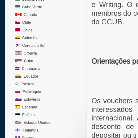
e Writing. O 
Cabo Verde
membros do cor
Canadá
do GCUB.
Chile
China
Colombia
Coreia do Sul
Croácia
Orientações p
Cuba
Dinamarca
Equador
Escócia
Eslováquia
Os vouchers s
Eslovênia
Espanha
interessados
Estônia
internacional
Estados Unidos
desconto d
Finlândia
depositar ou 