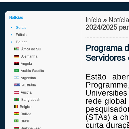
Notícias
Início
»
Notíci
2024/2025 par
Gerais
Editais
Países
Programa d
África do Sul
Servidores
Alemanha
Angola
Arábia Saudita
Estão abe
Argentina
Programme
Austrália
Universit
Áustria
rede global
Bangladesh
pesquisador
Bélgica
Bolívia
(STAs) a ch
Brasil
curta duraç
Burkina Faso