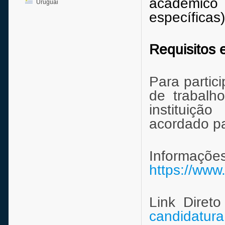
acadêmico 
Uruguai
específicas)
Requisitos 
Para partic
de trabalho
instituiçã
acordado pa
Informaç
https://www
Link Diret
candidatura