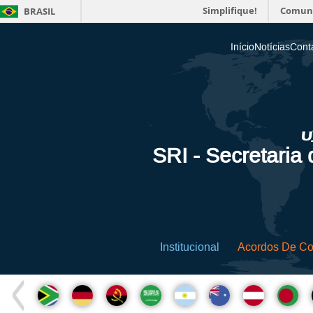
Simplifique!
Comun
BRASIL
Início
Notícias
Cont
SRI - Secretaria
Institucional
Acordos De C