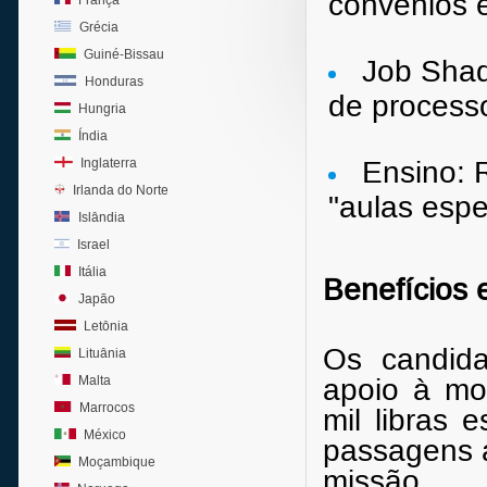
convênios e
França
Grécia
Guiné-Bissau
Job Shad
Honduras
de processo
Hungria
Índia
Inglaterra
Ensino: 
Irlanda do Norte
"aulas espe
Islândia
Israel
Itália
Benefícios 
Japão
Letônia
Os candid
Lituânia
Malta
apoio à mo
Marrocos
mil libras 
México
passagens a
Moçambique
missão.