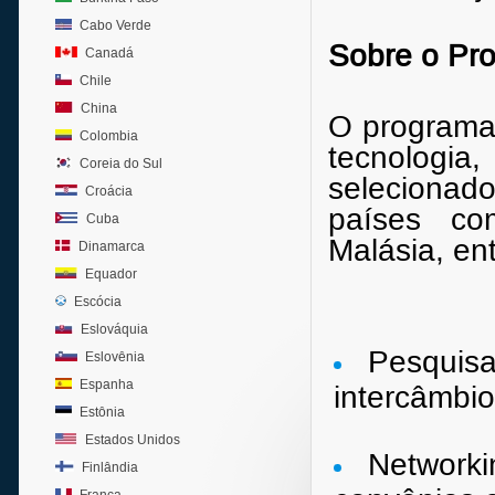
Cabo Verde
Sobre o Pr
Canadá
Chile
China
O programa
Colombia
tecnologi
Coreia do Sul
selecionado
Croácia
países co
Cuba
Malásia, ent
Dinamarca
Equador
Escócia
Eslováquia
Pesquisa
Eslovênia
Espanha
intercâmbio
Estônia
Estados Unidos
Networki
Finlândia