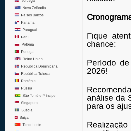
Noruega
Nova Zelândia
Cronograma
Países Baixos
Panamá
Paraguai
Fique aten
Peru
chance:
Polônia
Portugal
Reino Unido
Período de
República Dominicana
2026!
República Tcheca
Romênia
Recomend
Rússia
análise da 
São Tomé e Príncipe
Singapura
para os aju
Suécia
Suíça
Realização 
Timor Leste