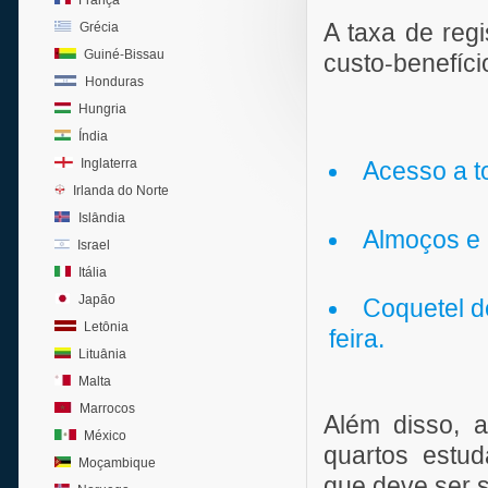
França
A taxa de reg
Grécia
Guiné-Bissau
custo-benefício
Honduras
Hungria
Índia
Inglaterra
Acesso a t
Irlanda do Norte
Islândia
Almoços e 
Israel
Itália
Japão
Coquetel de
Letônia
feira.
Lituânia
Malta
Marrocos
Além disso, a
México
quartos estud
Moçambique
que deve ser s