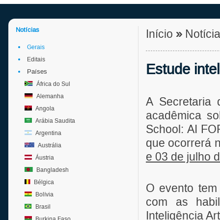
Notícias
Início
»
Notíci
Gerais
Editais
Estude intel
Países
África do Sul
Alemanha
A Secretaria 
Angola
acadêmica so
Arábia Saudita
School: AI FO
Argentina
que ocorrerá n
Austrália
e 03 de julho 
Áustria
Bangladesh
Bélgica
O evento tem 
Bolívia
com as habil
Brasil
Inteligência A
Burkina Faso