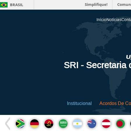
Simplifique!
Comun
BRASIL
Início
Notícias
Cont
SRI - Secretaria
Institucional
Acordos De C