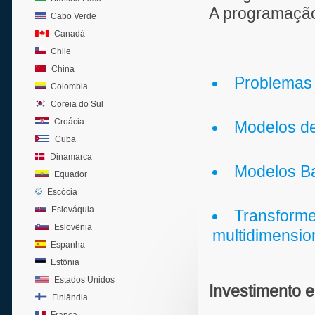
A programação
Cabo Verde
Canadá
Chile
China
Problemas 
Colombia
Coreia do Sul
Croácia
Modelos de
Cuba
Dinamarca
Modelos Ba
Equador
Escócia
Eslováquia
Transforme
Eslovênia
multidimensio
Espanha
Estônia
Estados Unidos
Investimento e
Finlândia