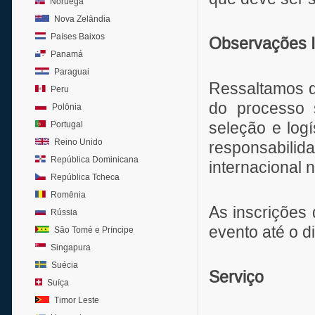
Noruega
Nova Zelândia
Países Baixos
Observações I
Panamá
Paraguai
Ressaltamos q
Peru
do processo s
Polônia
seleção e logí
Portugal
Reino Unido
responsabili
República Dominicana
internacional 
República Tcheca
Romênia
As inscrições 
Rússia
evento até o d
São Tomé e Príncipe
Singapura
Suécia
Serviço
Suíça
Timor Leste