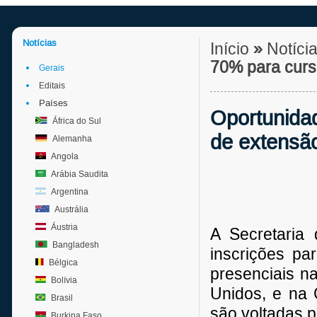
Notícias
Início
»
Notíci
70% para curs
Gerais
Editais
Países
Oportunida
África do Sul
de extensão
Alemanha
Angola
Arábia Saudita
Argentina
Austrália
Áustria
A Secretaria 
Bangladesh
inscrições pa
Bélgica
presenciais n
Bolívia
Unidos, e na 
Brasil
são voltadas 
Burkina Faso