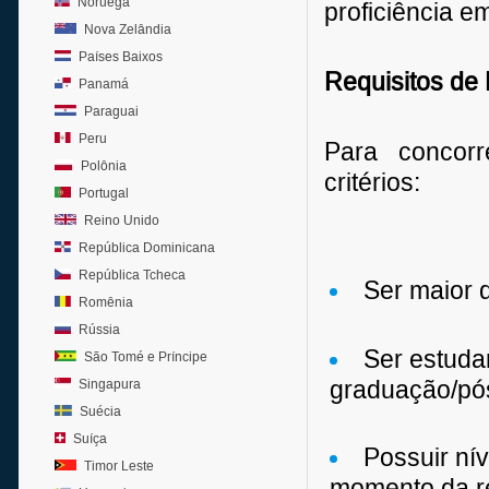
Noruega
proficiência e
Nova Zelândia
Países Baixos
Requisitos de 
Panamá
Paraguai
Peru
Para concorr
Polônia
critérios:
Portugal
Reino Unido
República Dominicana
República Tcheca
Ser maior 
Romênia
Rússia
Ser estuda
São Tomé e Príncipe
graduação/pó
Singapura
Suécia
Suíça
Possuir nív
Timor Leste
momento da re