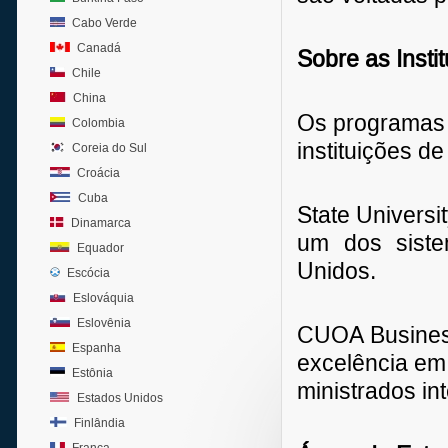
Cabo Verde
Canadá
Sobre as Insti
Chile
China
Os programas 
Colombia
instituições de
Coreia do Sul
Croácia
Cuba
State Univers
Dinamarca
um dos siste
Equador
Unidos.
Escócia
Eslováquia
Eslovênia
CUOA Business 
Espanha
excelência em
Estônia
ministrados in
Estados Unidos
Finlândia