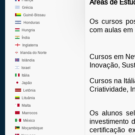
França
Áreas de Estu
Grécia
Guiné-Bissau
Os cursos pos
Honduras
com aulas em p
Hungria
Índia
Inglaterra
Irlanda do Norte
Cursos em New 
Islândia
Inovação, Sust
Israel
Itália
Cursos na Itáli
Japão
Criatividade,
Letônia
Lituânia
Malta
Os alunos se
Marrocos
investimento 
México
Moçambique
certificação e