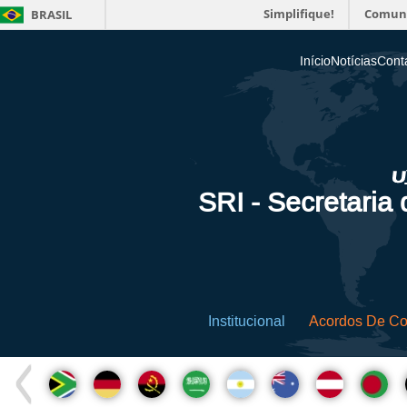
Simplifique!
Comun
BRASIL
Início
Notícias
Cont
SRI - Secretaria
Institucional
Acordos De C