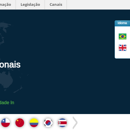
rmação
Legislação
Canais
Idioma
ionais
dade In