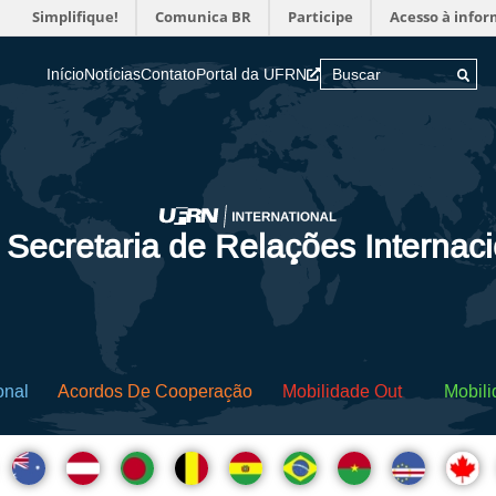
Simplifique!
Comunica BR
Participe
Acesso à info
Início
Notícias
Contato
Portal da UFRN
 Secretaria de Relações Internac
onal
Acordos De Cooperação
Mobilidade Out
Mobili