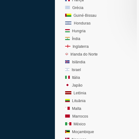
França
Grécia
Guiné-Bissau
Honduras
Hungria
Índia
Inglaterra
Irlanda do Norte
Islândia
Israel
Itália
Japão
Letônia
Lituânia
Malta
Marrocos
México
Moçambique