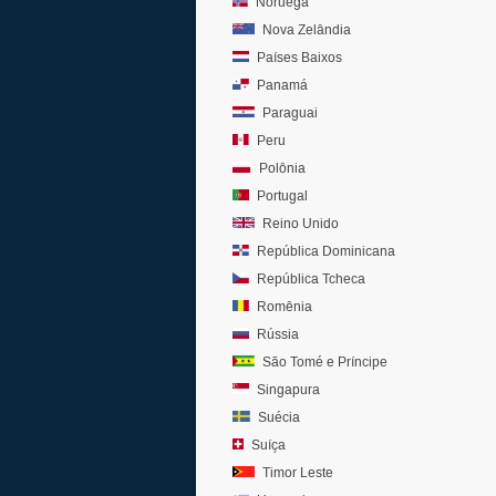
Noruega
Nova Zelândia
Países Baixos
Panamá
Paraguai
Peru
Polônia
Portugal
Reino Unido
República Dominicana
República Tcheca
Romênia
Rússia
São Tomé e Príncipe
Singapura
Suécia
Suíça
Timor Leste