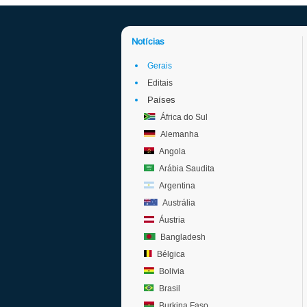
Notícias
Gerais
Editais
Países
África do Sul
Alemanha
Angola
Arábia Saudita
Argentina
Austrália
Áustria
Bangladesh
Bélgica
Bolívia
Brasil
Burkina Faso