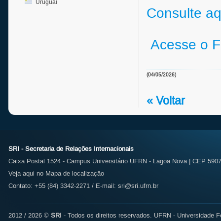
Uruguai
Consulte aq
Acesse o Fo
(04/05/2026)
« Voltar
SRI - Secretaria de Relações Internacionais
Caixa Postal 1524 - Campus Universitário UFRN - Lagoa Nova | CEP 59072
Veja aqui no Mapa de localização
Contato: +55 (84) 3342-2271 / E-mail:
sri@sri.ufrn.br
2012 / 2026 ©
SRI
- Todos os direitos reservados.
UFRN - Universidade Fe