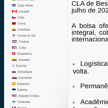
CLA de Besa
Cabo Verde
julho de 20
Canadá
Chile
China
A bolsa of
Colombia
integral, c
Coreia do Sul
internacion
Croácia
Cuba
Dinamarca
Equador
Logística
Escócia
volta.
Eslováquia
Eslovênia
Espanha
Permanê
Estônia
Estados Unidos
Acadêmic
Finlândia