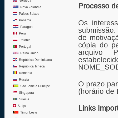
Noruega
Processo d
Nova Zelândia
Países Baixos
Panamá
Os interes
Paraguai
submissão.
Peru
de motivaç
Polônia
cópia do p
Portugal
arquivo 
Reino Unido
esta
República Dominicana
NOME_SO
República Tcheca
Romênia
Rússia
O prazo par
São Tomé e Príncipe
(horário de 
Singapura
Suécia
Suíça
Links Impor
Timor Leste