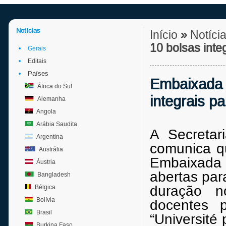
Notícias
Início
»
Notíci
10 bolsas int
Gerais
Editais
Países
Embaixada d
África do Sul
integrais 
Alemanha
Angola
Arábia Saudita
A Secretar
Argentina
comunica q
Austrália
Embaixada 
Áustria
abertas par
Bangladesh
duração no
Bélgica
Bolívia
docentes p
Brasil
“Université
Burkina Faso