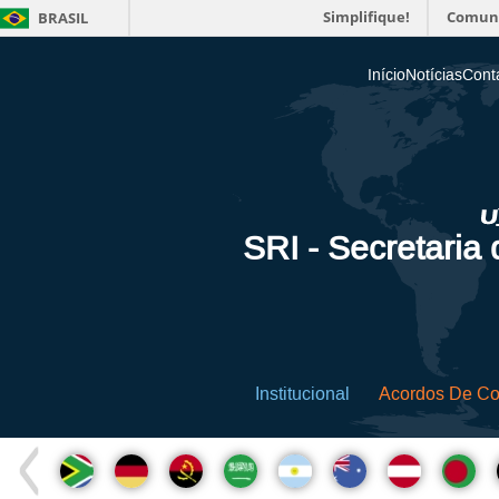
Simplifique!
Comun
BRASIL
Início
Notícias
Cont
SRI - Secretaria
Institucional
Acordos De C