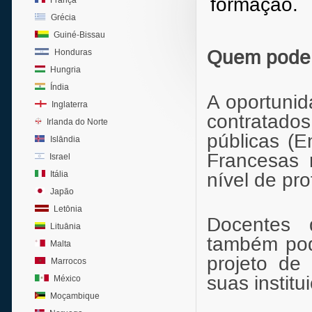
formação.
França
Grécia
Guiné-Bissau
Quem pode 
Honduras
Hungria
Índia
A oportunid
Inglaterra
contratado
Irlanda do Norte
públicas (
Islândia
Francesas 
Israel
Itália
nível de pr
Japão
Letônia
Docentes 
Lituânia
também pod
Malta
projeto de
Marrocos
suas institu
México
Moçambique