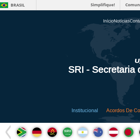
Simplifique!
Comun
BRASIL
Início
Notícias
Cont
SRI - Secretaria
Institucional
Acordos De C