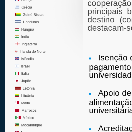
França
cooperaçã
Grécia
principais 
Guiné-Bissau
destino (c
Honduras
destacam-s
Hungria
Índia
Inglaterra
Irlanda do Norte
Isenção d
Islândia
pagamento 
Israel
universidad
Itália
Japão
Letônia
Apoio de
Lituânia
alimentaçã
Malta
universitár
Marrocos
México
Moçambique
Acreditaç