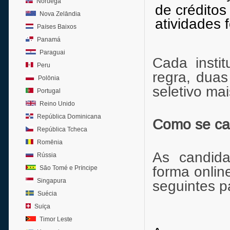
Noruega
de créditos
Nova Zelândia
atividades 
Países Baixos
Panamá
Paraguai
Cada insti
Peru
regra, duas
Polônia
seletivo ma
Portugal
Reino Unido
República Dominicana
Como se ca
República Tcheca
Romênia
As candida
Rússia
forma onlin
São Tomé e Príncipe
Singapura
seguintes p
Suécia
Suíça
Timor Leste