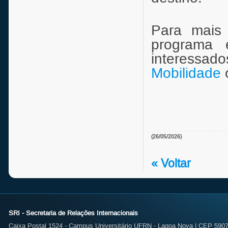
Para mais
programa 
interessa
Mobilidade
o
(26/05/2026)
« Voltar
SRI - Secretaria de Relações Internacionais
Caixa Postal 1524 - Campus Universitário UFRN - Lagoa Nova | CEP 59072