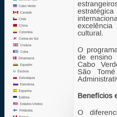
estrangei
Cabo Verde
estratégic
Canadá
internaci
Chile
excelência
China
cultural.
Colombia
Coreia do Sul
Croácia
O programa 
Cuba
de ensino 
Dinamarca
Cabo Verde
Equador
São Tomé 
Escócia
Administrat
Eslováquia
Eslovênia
Espanha
Benefícios 
Estônia
Estados Unidos
O diferen
Finlândia