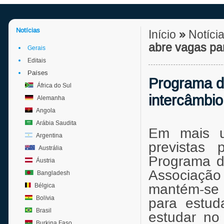
Notícias
Início
»
Notíci
abre vagas pa
Gerais
Editais
Países
Programa d
África do Sul
intercâmbi
Alemanha
Angola
Arábia Saudita
Em mais u
Argentina
previstas
Austrália
Programa d
Áustria
Associação
Bangladesh
mantém-se
Bélgica
Bolívia
para estud
Brasil
estudar no
Burkina Faso