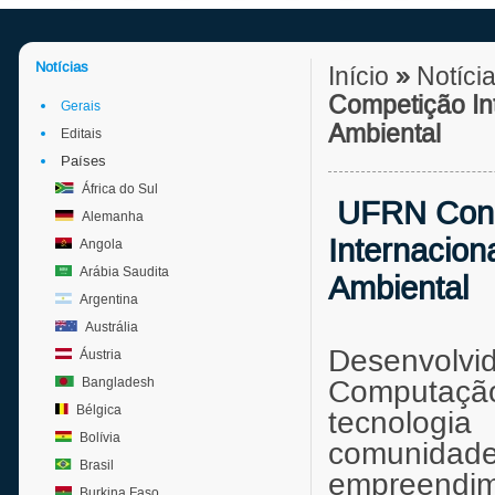
Notícias
Início
»
Notíci
Competição In
Gerais
Ambiental
Editais
Países
África do Sul
UFRN Conqu
Alemanha
Internacion
Angola
Arábia Saudita
Ambiental
Argentina
Austrália
Desenvolvi
Áustria
Bangladesh
Computação
Bélgica
tecnologia
Bolívia
comunidade
Brasil
empreendim
Burkina Faso