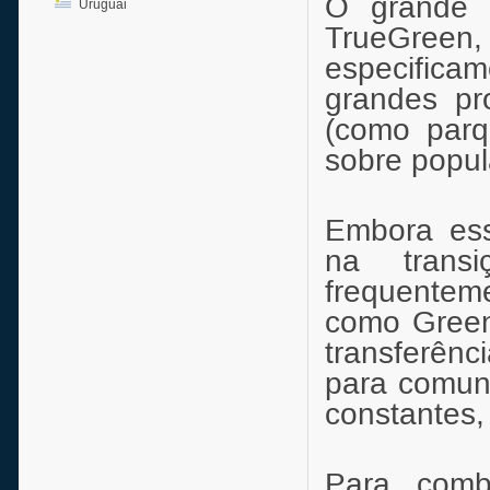
O grande 
Uruguai
TrueGree
especificam
grandes pro
(como parq
sobre popul
Embora es
na transi
frequentem
como Green
transferênc
para comun
constantes, 
Para comb