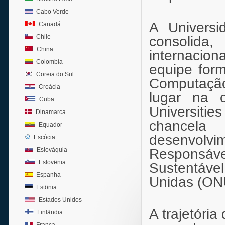
Cabo Verde
A Univers
Canadá
Chile
consolida
China
internacion
Colombia
equipe for
Coreia do Sul
Computação 
Croácia
lugar na 
Cuba
Universiti
Dinamarca
chancela
Equador
desenvolvim
Escócia
Eslováquia
Responsável
Eslovênia
Sustentáv
Espanha
Unidas (ON
Estônia
Estados Unidos
A trajetóri
Finlândia