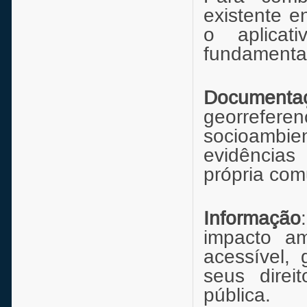
existente e
o aplicat
fundamenta
Documenta
georrefe
socioambi
evidências
própria com
Informação
impacto a
acessível,
seus direi
pública.