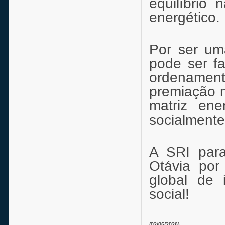
equilíbrio
energético.
Por ser um
pode ser fa
ordenamen
premiação 
matriz ene
socialmente
A SRI para
Otávia po
global de 
social!
(02/06/2026)