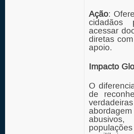
Ação
: Ofer
cidadãos 
acessar do
diretas com
apoio.
Impacto Glo
O diferenci
de reconh
verdadeiras
abordagem 
abusivos,
populaçõe