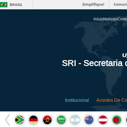
Simplifique!
Comun
BRASIL
Início
Notícias
Cont
SRI - Secretaria
Institucional
Acordos De C