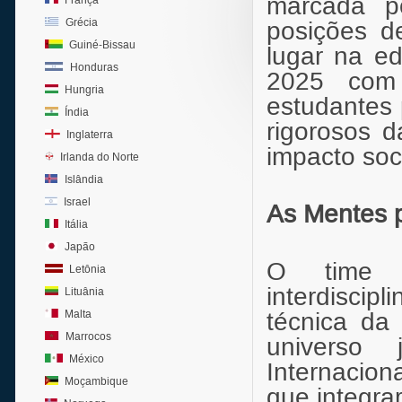
marcada po
França
Grécia
posições d
Guiné-Bissau
lugar na e
Honduras
2025 com 
Hungria
estudantes p
Índia
rigorosos 
Inglaterra
impacto soci
Irlanda do Norte
Islândia
Israel
As Mentes 
Itália
Japão
O time p
Letônia
interdisci
Lituânia
Malta
técnica da 
Marrocos
universo 
México
Internacion
Moçambique
que integr