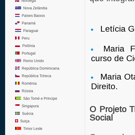
Noruega
Nova Zelândia
Países Baixos
Panamá
Letícia G
Paraguai
Peru
Polônia
Maria 
Portugal
curso de C
Reino Unido
República Dominicana
Maria Ot
República Tcheca
Romênia
Direito.
Rússia
São Tomé e Príncipe
Singapura
O Projeto T
Suécia
Social
Suíça
Timor Leste