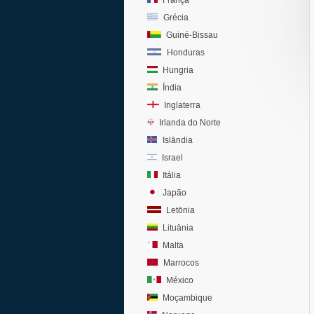
França
Grécia
Guiné-Bissau
Honduras
Hungria
Índia
Inglaterra
Irlanda do Norte
Islândia
Israel
Itália
Japão
Letônia
Lituânia
Malta
Marrocos
México
Moçambique