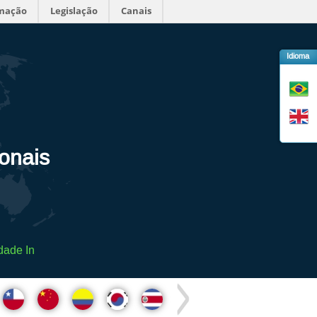
rmação
Legislação
Canais
Idioma
ionais
dade In