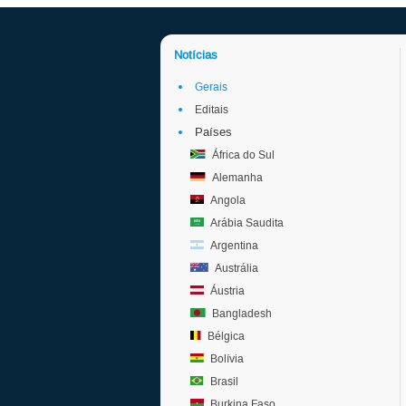
Notícias
Gerais
Editais
Países
África do Sul
Alemanha
Angola
Arábia Saudita
Argentina
Austrália
Áustria
Bangladesh
Bélgica
Bolívia
Brasil
Burkina Faso