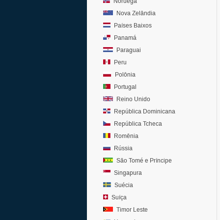
Noruega
Nova Zelândia
Países Baixos
Panamá
Paraguai
Peru
Polônia
Portugal
Reino Unido
República Dominicana
República Tcheca
Romênia
Rússia
São Tomé e Príncipe
Singapura
Suécia
Suíça
Timor Leste