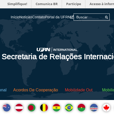
Simplifique!
Comunica BR
Participe
Acesso à info
Início
Notícias
Contato
Portal da UFRN
 Secretaria de Relações Internac
onal
Acordos De Cooperação
Mobilidade Out
Mobili